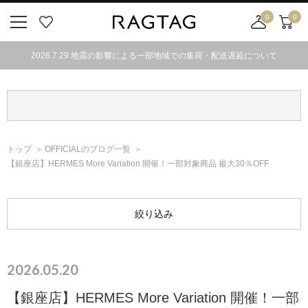
0
0
RAGTAG
ニ
お
店
カ
ュ
気
舗
ー
2026.7.29 地震の影響による一部地域での集荷・配送遅延について
ー
に
取
ト
ボ
入
り
タ
り
寄
ン
せ
カ
ー
トップ
OFFICIALのブログ一覧
ト
【銀座店】HERMES More Variation 開催！一部対象商品 最大30％OFF
絞り込み
2026.05.20
【銀座店】HERMES More Variation 開催！一部