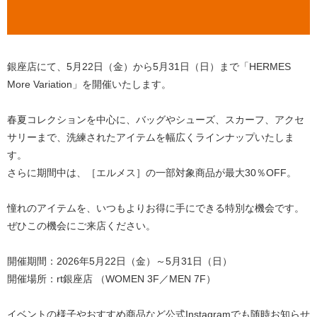
銀座店にて、
5
月
22
日（金）から
5
月
31
日（日）まで「
HERMES
More Variation
」を開催いたします。
春夏コレクションを中心に、バッグやシューズ、スカーフ、アクセ
サリーまで、洗練されたアイテムを幅広くラインナップいたしま
す。
さらに期間中は、［エルメス］の一部対象商品が
最大
30
％
OFF
。
憧れのアイテムを、いつもよりお得に手にできる特別な機会です。
ぜひこの機会にご来店ください。
開催期間：
2026
年
5
月
22
日（金）～
5
月
31
日（日）
開催場所：
rt
銀座店 （
WOMEN 3F
／
MEN 7F
）
イベントの様子やおすすめ商品など公式Instagramでも随時お知らせ