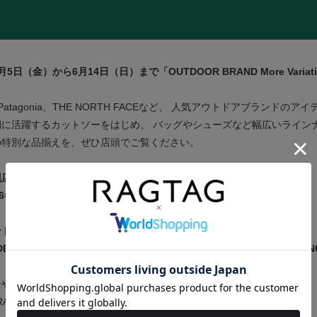
月
5
日（金）から
6
月
14
日（日）まで「
OUTDOOR BRAND
More Variat
X、Patagonia、THE NORTH FACEなど、 人気アウトドアブラン
期に活躍するカットソーをはじめ、 バッグやシューズなど幅広いライン
の特別な品揃えを、ぜひ店頭でご覧ください。
幌店
6
年
6
月
5
日（金）
～
6
月
14
日（日）
ンド
DESCENTE / GRAMICCI / montbell / Patagonia / snow peak / THE
やおすすめ商品など公式Instagramでも随時お知らせいたします。
RAGTAG_OFFICIAL＞ @ragtag_jp