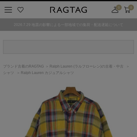
0
0
ニ
お
店
カ
ュ
気
舗
ー
2026.7.29 地震の影響による一部地域での集荷・配送遅延について
ー
に
取
ト
ボ
入
り
タ
り
寄
ン
せ
カ
ー
ブランド古着のRAGTAG
Ralph Lauren
(ラルフローレン)
の古着・中古
ト
シャツ
Ralph Lauren カジュアルシャツ