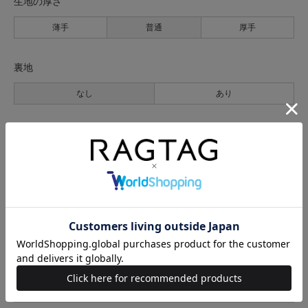
生地の厚さ
薄手
普通
厚手
裏地
なし
あり
透け感
なし
あり
伸縮性
なし
あり
光沢
なし
あり