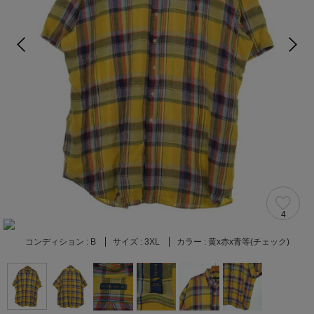
4
コンディション :
B
サイズ :
3XL
カラー :
黄x赤x青等(チェック)