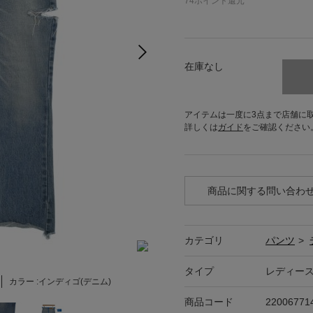
74
ポイント還元
在庫なし
アイテムは一度に3点まで店舗に
詳しくは
ガイド
をご確認ください
商品に関する問い合わ
カテゴリ
パンツ
>
タイプ
レディー
カラー :
インディゴ(デニム)
商品コード
22006771