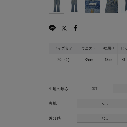
サイズ表記
ウエスト
裾周り
ヒ
29(L位)
72cm
43cm
81
生地の厚さ
薄手
裏地
なし
透け感
なし