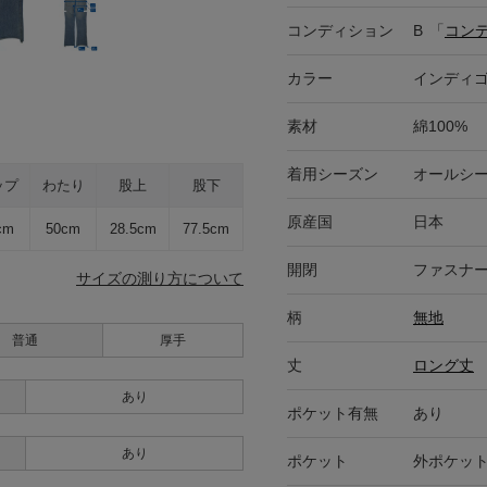
コンディション
B
「
コン
カラー
インディゴ
素材
綿100%
着用シーズン
オールシ
ップ
わたり
股上
股下
原産国
日本
cm
50cm
28.5cm
77.5cm
開閉
ファスナ
サイズの測り方について
柄
無地
普通
厚手
丈
ロング丈
あり
ポケット有無
あり
あり
ポケット
外ポケット