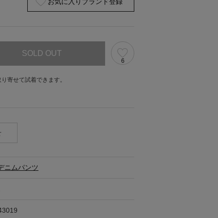
お気に入りブランド登録
SOLD OUT
6
取り寄せて試着できます。
。
せ
デニムパンツ
ス
43019