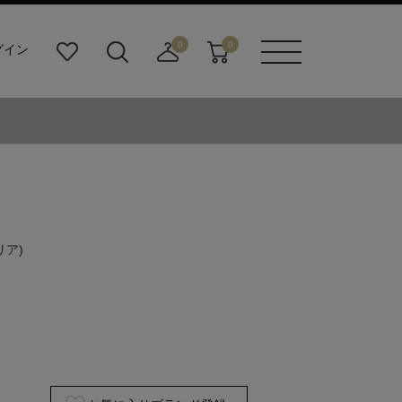
0
0
グイン
お
検
店
カ
メニュ
気
索
舗
ー
ーボタ
に
ビ
取
ト
ン
入
ル
り
り
ダ
寄
ー
せ
ボ
カ
タ
ー
ン
ト
リア)