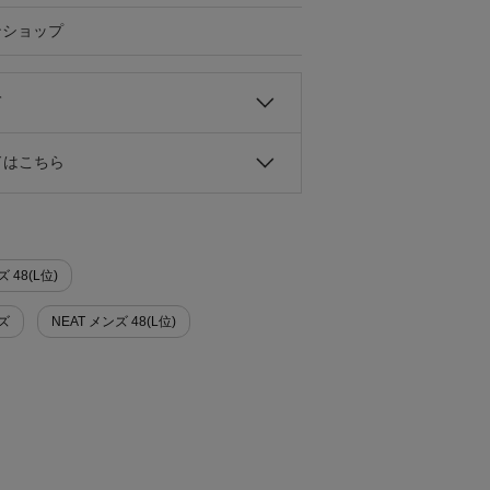
ンショップ
て
ドはこちら
 48(L位)
ズ
NEAT メンズ 48(L位)