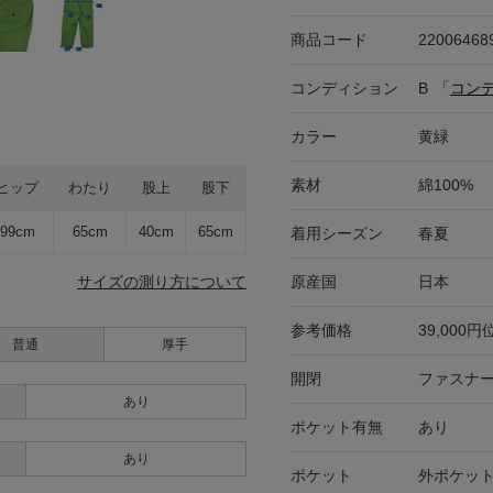
商品コード
22006468
コンディション
B
「
コン
カラー
黄緑
素材
綿100%
ヒップ
わたり
股上
股下
99cm
65cm
40cm
65cm
着用シーズン
春夏
原産国
日本
サイズの測り方について
参考価格
39,000円
普通
厚手
開閉
ファスナー
あり
ポケット有無
あり
あり
ポケット
外ポケット