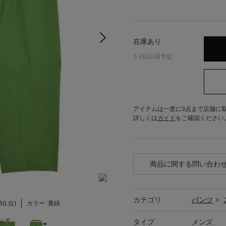
在庫あり
1-2日出荷予定
アイテムは一度に3点まで店舗に
詳しくは
ガイド
をご確認ください
商品に関する問い合わ
カテゴリ
パンツ
>
8(L位)
カラー :
黄緑
タイプ
メンズ