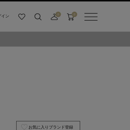
0
0
グイン
お
検
店
カ
メニュ
気
索
舗
ー
ーボタ
に
ビ
取
ト
ン
入
ル
り
り
ダ
寄
ー
せ
ボ
カ
タ
ー
ン
ト
お気に入りブランド登録