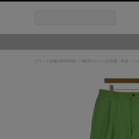
ブランド古着のRAGTAG
NEAT
(ニート)
の古着・中古
パ