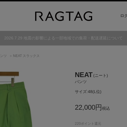
ロ
2026.7.29 地震の影響による一部地域での集荷・配送遅延について
ンツ
NEAT スラックス
NEAT
(ニート)
パンツ
サイズ:
48(L位)
22,000
円
税込
220
ポイント還元