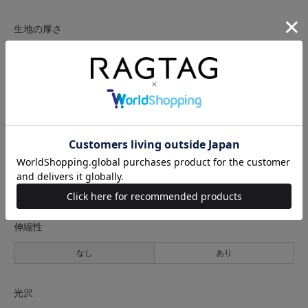
生地の厚さ
薄手
普通
厚手
裏地
なし
あり
透け感
なし
あり
伸縮性
なし
あり
光沢