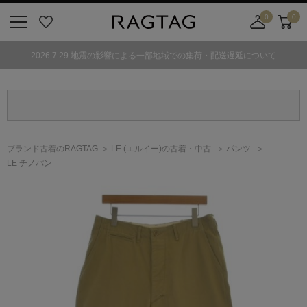
0
0
ニ
お
店
カ
ュ
気
舗
ー
2026.7.29 地震の影響による一部地域での集荷・配送遅延について
ー
に
取
ト
ボ
入
り
タ
り
寄
ン
せ
カ
ー
ブランド古着のRAGTAG
LE
(エルイー)
の古着・中古
パンツ
ト
LE チノパン