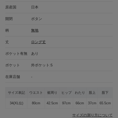
原産国
日本
開閉
ボタン
柄
無地
丈
ロング丈
ポケット有無
あり
ポケット
外ポケット:5
在庫店舗
-
サイズ表記
ウエスト
裾周り
ヒップ
わたり
股上
股下
34(XL位)
80cm
42.5cm
97cm
66cm
37cm
65.5cm
サイズの測り方について