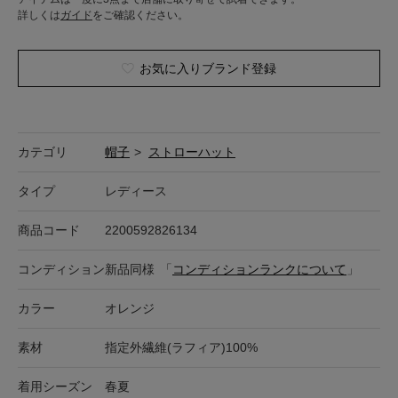
詳しくは
ガイド
をご確認ください。
お気に入りブランド登録
カテゴリ
帽子
>
ストローハット
タイプ
レディース
商品コード
2200592826134
コンディション
新品同様
「
コンディションランクについて
」
カラー
オレンジ
素材
指定外繊維(ラフィア)100%
着用シーズン
春夏