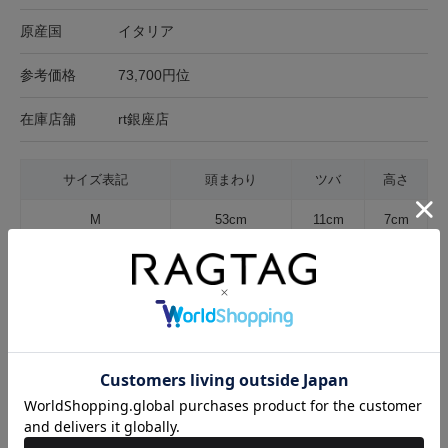
原産国
イタリア
参考価格
73,700円位
在庫店舗
rt銀座店
サイズ表記
頭まわり
ツバ
高さ
M
53cm
11cm
7cm
サイズの測り方について
キャンセル・返品について
お買い物時のご利用ガイドはこちら