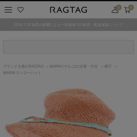
0
0
ニ
お
店
カ
ュ
気
舗
ー
2026.7.29 地震の影響による一部地域での集荷・配送遅延について
ー
に
取
ト
ボ
入
り
タ
り
寄
ン
せ
カ
ー
ブランド古着のRAGTAG
MARNI
(マルニ)
の古着・中古
帽子
ト
MARNI ストローハット