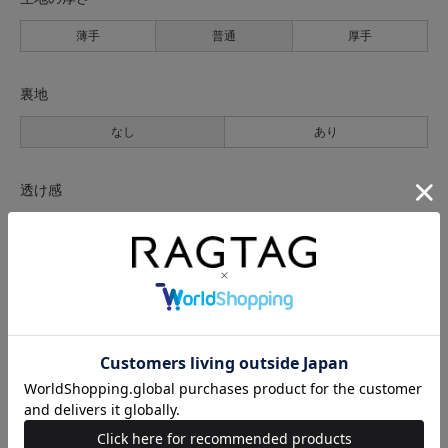
薄手
普通
厚手
裏地
なし
あり
透け感
なし
あり
伸縮性
なし
あり
光沢
なし
あり