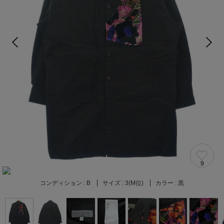
9
コンディション :
B
サイズ :
3(M位)
カラー :
黒