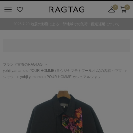
0
0
ニ
お
店
カ
ュ
気
舗
ー
2026.7.29 地震の影響による一部地域での集荷・配送遅延について
ー
に
取
ト
ボ
入
り
タ
り
寄
ン
せ
カ
ー
ブランド古着のRAGTAG
ト
yohji yamamoto POUR HOMME
(ヨウジヤマモトプールオム)
の古着・中古
シャツ
yohji yamamoto POUR HOMME カジュアルシャツ