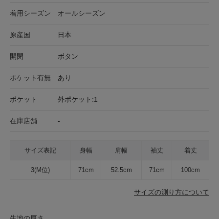
着用シーズン
オールシーズン
原産国
日本
開閉
ボタン
ポケット有無
あり
ポケット
外ポケット:1
在庫店舗
-
サイズ表記
身幅
肩幅
袖丈
着丈
3(M位)
71cm
52.5cm
71cm
100cm
サイズの測り方について
生地の厚さ