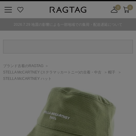
0
0
ニ
お
店
カ
ュ
気
舗
ー
2026.7.29 地震の影響による一部地域での集荷・配送遅延について
ー
に
取
ト
ボ
入
り
タ
り
寄
ン
せ
カ
ー
ブランド古着のRAGTAG
ト
STELLA McCARTNEY
(ステラマッカートニー)
の古着・中古
帽子
STELLA McCARTNEY ハット