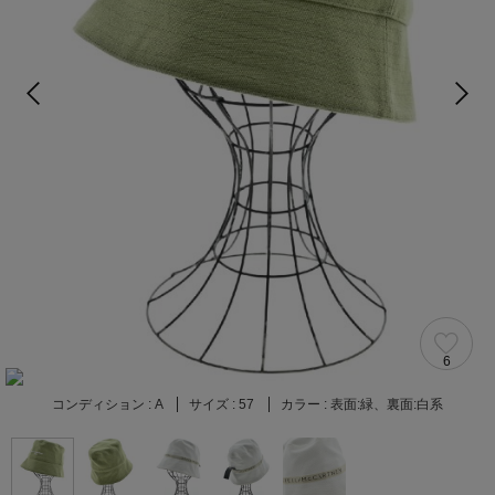
6
コンディション :
A
サイズ :
57
カラー :
表面:緑、裏面:白系