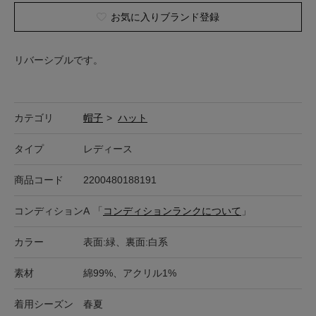
お気に入りブランド登録
リバーシブルです。
カテゴリ
帽子
>
ハット
タイプ
レディース
商品コード
2200480188191
コンディション
A
「
コンディションランクについて
」
カラー
表面:緑、裏面:白系
素材
綿99%、アクリル1%
着用シーズン
春夏