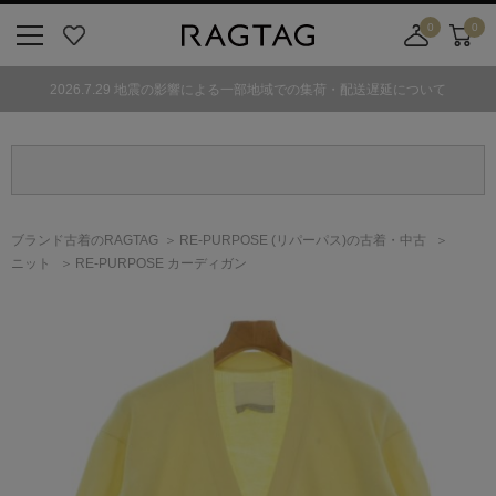
0
0
ニ
お
店
カ
ュ
気
舗
ー
2026.7.29 地震の影響による一部地域での集荷・配送遅延について
ー
に
取
ト
ボ
入
り
タ
り
寄
ン
せ
カ
ー
ブランド古着のRAGTAG
RE-PURPOSE
(リパーパス)
の古着・中古
ト
ニット
RE-PURPOSE カーディガン