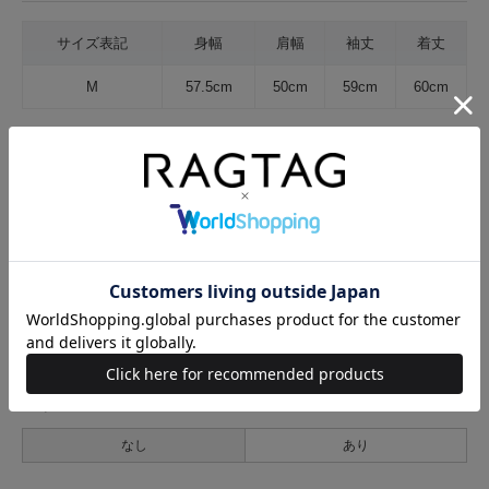
サイズ表記
身幅
肩幅
袖丈
着丈
M
57.5cm
50cm
59cm
60cm
サイズの測り方について
生地の厚さ
薄手
普通
厚手
裏地
なし
あり
透け感
なし
あり