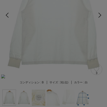
3
コンディション :
B
サイズ :
3(L位)
カラー :
白