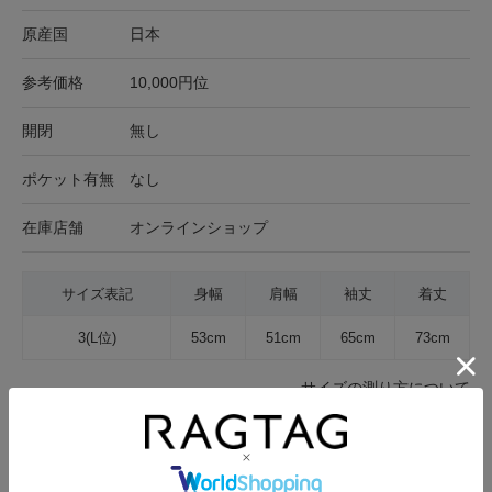
原産国
日本
参考価格
10,000円位
開閉
無し
ポケット有無
なし
在庫店舗
オンラインショップ
サイズ表記
身幅
肩幅
袖丈
着丈
3(L位)
53cm
51cm
65cm
73cm
サイズの測り方について
生地の厚さ
薄手
普通
厚手