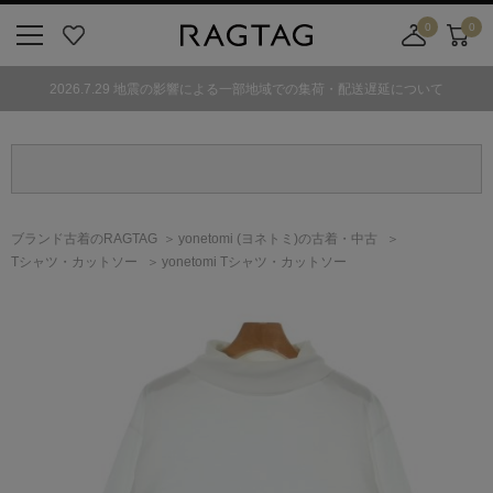
0
0
ニ
お
店
カ
ュ
気
舗
ー
2026.7.29 地震の影響による一部地域での集荷・配送遅延について
ー
に
取
ト
ボ
入
り
タ
り
寄
ン
せ
カ
ー
ブランド古着のRAGTAG
yonetomi
(ヨネトミ)
の古着・中古
ト
Tシャツ・カットソー
yonetomi Tシャツ・カットソー