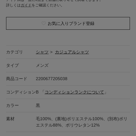
詳しくは
ガイド
をご確認ください。
お気に入りブランド登録
カテゴリ
シャツ
>
カジュアルシャツ
タイプ
メンズ
商品コード
2200677205038
コンディション
B
「
コンディションランクについて
」
カラー
黒
素材
毛100%、(裏地)ポリエステル100%、(別布)ポリ
エステル88%、ポリウレタン12%