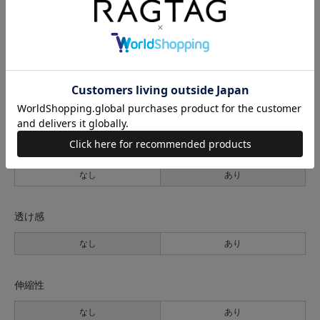
-(XXL位)
58cm
52.5cm
64cm
84.5cm
サイズの測り方について
生地の厚さ
薄手
普通
厚手
裏地
なし
あり
透け感
なし
あり
伸縮性
なし
あり