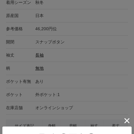
着用シーズン
秋冬
原産国
日本
参考価格
46,200円位
開閉
スナップボタン
袖丈
長袖
柄
無地
ポケット有無
あり
ポケット
外ポケット:1
在庫店舗
オンラインショップ
サイズ表記
身幅
肩幅
袖丈
着丈