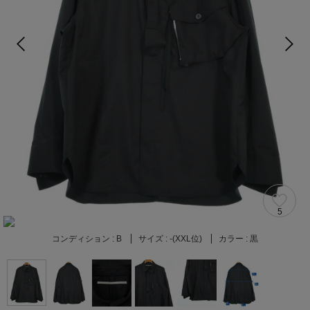
5
コンディション :
B
サイズ :
-(XXL位)
カラー :
黒