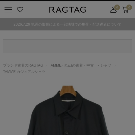
0
0
ニ
お
店
カ
ュ
気
舗
ー
2026.7.29 地震の影響による一部地域での集荷・配送遅延について
ー
に
取
ト
ボ
入
り
タ
り
寄
ン
せ
カ
ー
ブランド古着のRAGTAG
TAMME
(タム)
の古着・中古
シャツ
ト
TAMME カジュアルシャツ