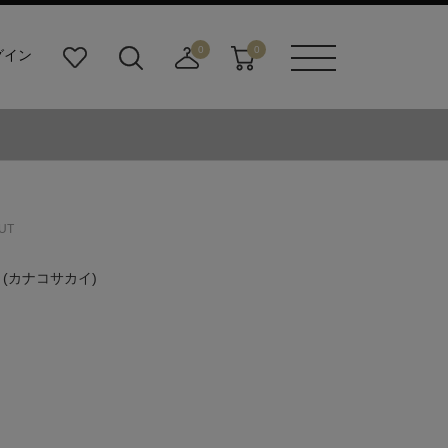
0
0
グイン
お
検
店
カ
メニュ
気
索
舗
ー
ーボタ
に
ビ
取
ト
ン
入
ル
り
り
ダ
寄
ー
せ
ボ
カ
タ
ー
UT
ン
ト
I
(カナコサカイ)