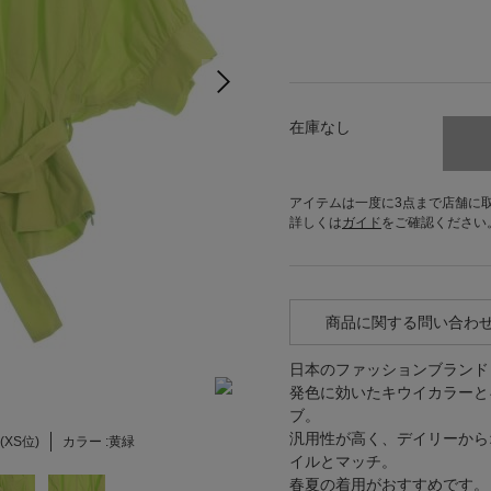
在庫なし
アイテムは一度に3点まで店舗に
詳しくは
ガイド
をご確認ください
商品に関する問い合わ
日本のファッションブラン
発色に効いたキウイカラーと
ブ。
汎用性が高く、デイリーから
4(XS位)
カラー :
黄緑
イルとマッチ。
春夏の着用がおすすめです。