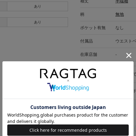
袖丈
半端袖
あり
柄
無地
あり
ポケット有無
なし
付属品
ウエスト
在庫店舗
-
キャンセル・返品につい
お買い物時のご利用ガイ
関連キーワード
女性ギフト
きれいめ