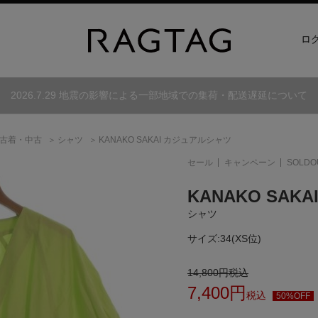
ロ
2026.7.29 地震の影響による一部地域での集荷・配送遅延について
古着・中古
シャツ
KANAKO SAKAI カジュアルシャツ
セール
キャンペーン
SOLDO
KANAKO SAKA
シャツ
サイズ:
34(XS位)
14,800
円
税込
7,400
円
税込
50%OFF