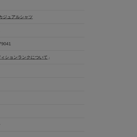
カジュアルシャツ
ス
79041
ディションランクについて
」
ー