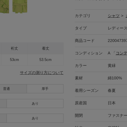
カテゴリ
シャツ
>
タイプ
レディー
商品コード
22004739
裄丈
着丈
コンディション
A
「
コン
53cm
53.5cm
カラー
黄緑
サイズの測り方について
素材
綿100%
普通
厚手
着用シーズン
春夏
原産国
日本
あり
開閉
ファスナ
あり