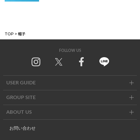
MORE
TOP
>
帽子
FOLLOW US
Instagram
X
Facebook
Line
USER GUIDE
GROUP SITE
ABOUT US
お問い合わせ