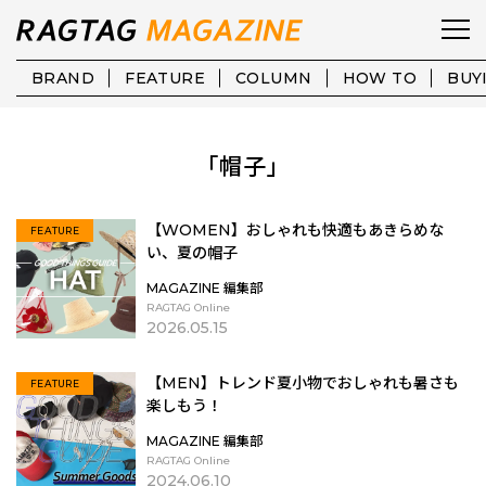
BRAND
FEATURE
COLUMN
HOW TO
BUY
「帽子」
【WOMEN】おしゃれも快適もあきらめな
FEATURE
い、夏の帽子
MAGAZINE 編集部
RAGTAG Online
2026.05.15
【MEN】トレンド夏小物でおしゃれも暑さも
FEATURE
楽しもう！
MAGAZINE 編集部
RAGTAG Online
2024.06.10