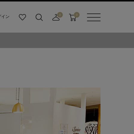
0
0
グイン
お
検
店
カ
メニュ
気
索
舗
ー
ーボタ
に
ビ
取
ト
ン
入
ル
り
り
ダ
寄
ー
せ
ボ
カ
タ
ー
ン
ト