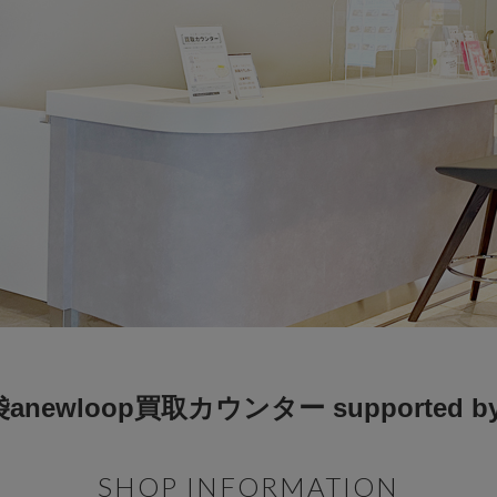
newloop買取カウンター supported by
SHOP INFORMATION