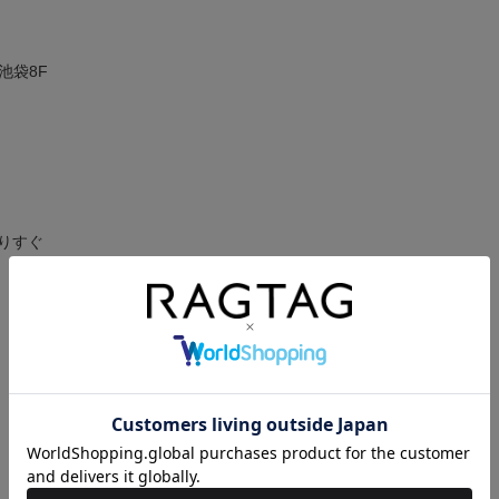
池袋8F
りすぐ