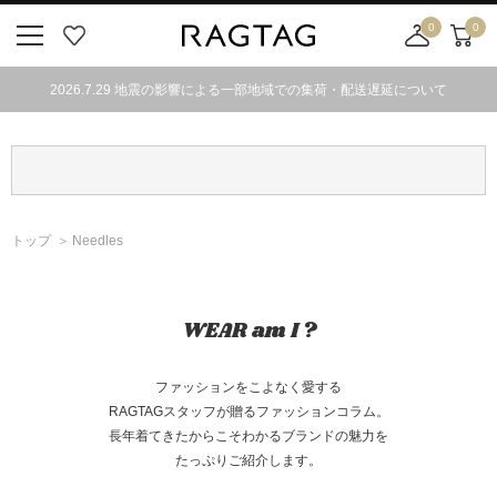
0
0
ニ
お
店
カ
ュ
気
舗
ー
2026.7.29 地震の影響による一部地域での集荷・配送遅延について
ー
に
取
ト
ボ
入
り
タ
り
寄
ン
せ
カ
ー
トップ
Needles
ト
WEAR am I ?
ファッションをこよなく愛する
RAGTAGスタッフが贈るファッションコラム。
長年着てきたからこそわかるブランドの魅力を
たっぷりご紹介します。