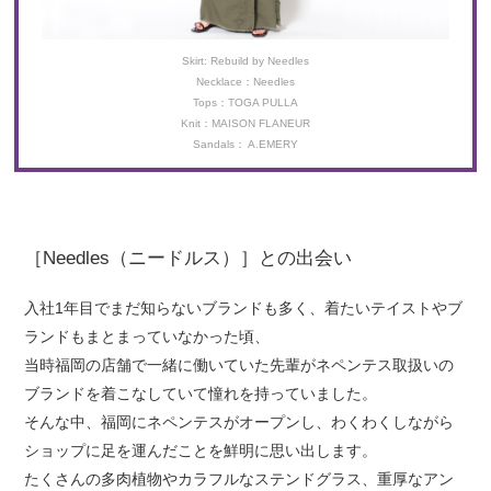
Skirt: Rebuild by Needles
Necklace：Needles
Tops：TOGA PULLA
Knit：MAISON FLANEUR
Sandals： A.EMERY
［Needles（ニードルス）］との出会い
入社1年目でまだ知らないブランドも多く、着たいテイストやブ
ランドもまとまっていなかった頃、
当時福岡の店舗で一緒に働いていた先輩がネペンテス取扱いの
ブランドを着こなしていて憧れを持っていました。
そんな中、福岡にネペンテスがオープンし、わくわくしながら
ショップに足を運んだことを鮮明に思い出します。
たくさんの多肉植物やカラフルなステンドグラス、重厚なアン