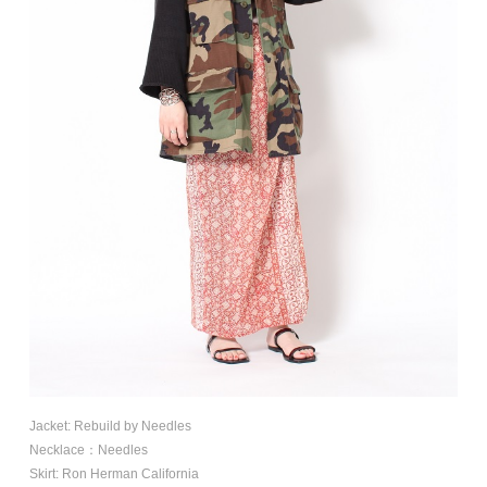
Jacket: Rebuild by Needles
Necklace：Needles
Skirt: Ron Herman California