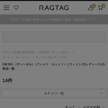
0
0
ニ
お
店
カ
ュ
気
舗
ー
2026.7.29 地震の影響による一部地域での集荷・配送遅延について
ー
に
取
ト
ボ
入
り
タ
り
寄
ン
せ
カ
ー
ブランド古着のRAGTAG
DIESEL
（ディーゼル）
ト
Tシャツ・カットソー
ウィメンズ(レディース)
DIESEL
（ディーゼル）
| Tシャツ・カットソー | ウィメンズ(レディース)の
商品一覧
14
件
カテゴリ一覧