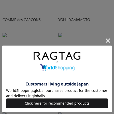
COMME des GARCONS
YOHJI YAMAMOTO
Maison Margiela
HOMME PLISEE
AURALEE
Maison MIHARA YASUHIRO