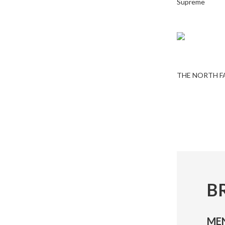
Supreme
THE NORTH F
B
ME