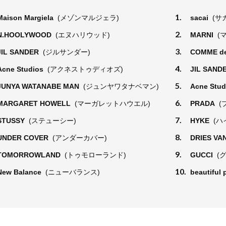
1.
Maison Margiela
(メゾンマルジェラ)
sacai
(サ
2.
N.HOOLYWOOD
(エヌハリウッド)
MARNI
(
3.
JIL SANDER
(ジルサンダー)
COMME d
4.
Acne Studios
(アクネストゥディオズ)
JIL SAND
5.
JUNYA WATANABE MAN
(ジュンヤワタナベマン)
Acne Stu
6.
MARGARET HOWELL
(マーガレットハウエル)
PRADA
(
7.
STUSSY
(ステューシー)
HYKE
(ハ
8.
UNDER COVER
(アンダーカバー)
DRIES VA
9.
TOMORROWLAND
(トゥモローランド)
GUCCI
(
10.
New Balance
(ニューバランス)
beautiful