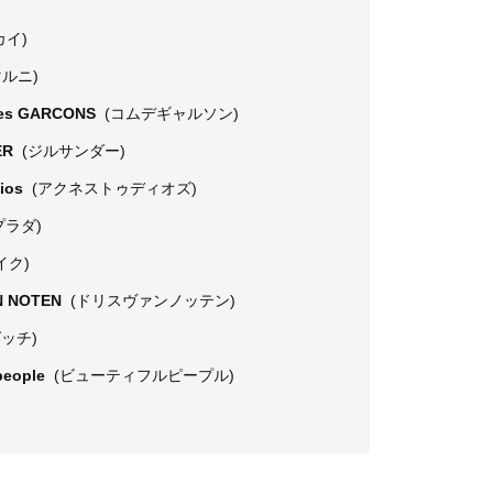
カイ)
マルニ)
es GARCONS
(コムデギャルソン)
ER
(ジルサンダー)
dios
(アクネストゥディオズ)
プラダ)
イク)
N NOTEN
(ドリスヴァンノッテン)
グッチ)
 people
(ビューティフルピープル)