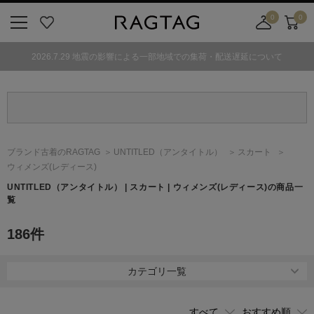
0
0
ニ
お
店
カ
ュ
気
舗
ー
2026.7.29 地震の影響による一部地域での集荷・配送遅延について
ー
に
取
ト
ボ
入
り
タ
り
寄
ン
せ
カ
ー
ブランド古着のRAGTAG
UNTITLED
（アンタイトル）
スカート
ト
ウィメンズ(レディース)
UNTITLED
（アンタイトル）
| スカート | ウィメンズ(レディース)の商品一
覧
186
件
カテゴリ一覧