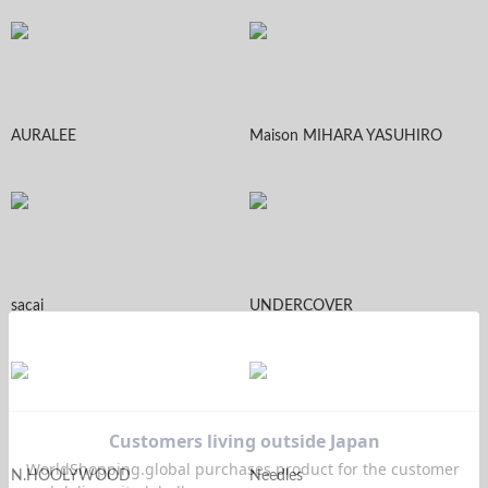
AURALEE
Maison MIHARA YASUHIRO
sacai
UNDERCOVER
N.HOOLYWOOD
Needles