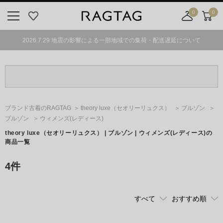
0
0
ニ
お
店
カ
ュ
気
舗
ー
2026.7.29 地震の影響による一部地域での集荷・配送遅延について
ー
に
取
ト
ボ
入
り
タ
り
寄
ン
せ
カ
ー
ブランド古着のRAGTAG
theory luxe
（セオリーリュクス）
ブルゾン
ト
ブルゾン
ウィメンズ(レディース)
theory luxe
（セオリーリュクス）
| ブルゾン | ウィメンズ(レディース)の
商品一覧
4
件