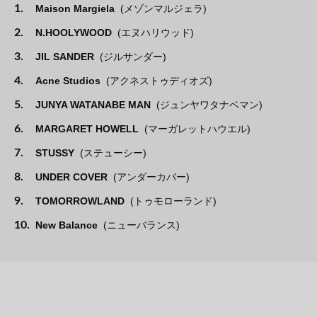
1.
Maison Margiela
(メゾンマルジェラ)
2.
N.HOOLYWOOD
(エヌハリウッド)
3.
JIL SANDER
(ジルサンダー)
4.
Acne Studios
(アクネストゥディオズ)
5.
JUNYA WATANABE MAN
(ジュンヤワタナベマン)
6.
MARGARET HOWELL
(マーガレットハウエル)
7.
STUSSY
(ステューシー)
8.
UNDER COVER
(アンダーカバー)
9.
TOMORROWLAND
(トゥモローランド)
10.
New Balance
(ニューバランス)