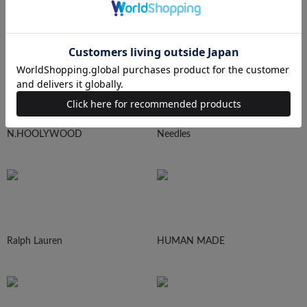
sacai
UNDERCOVER
N.HOOLYWOOD
Needles
Ralph Lauren
HUMAN MADE