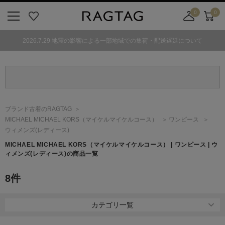
0
0
ニ
お
店
カ
ュ
気
舗
ー
2026.7.29 地震の影響による一部地域での集荷・配送遅延について
ー
に
取
ト
ボ
入
り
タ
り
寄
ン
せ
カ
ー
ブランド古着のRAGTAG
ト
MICHAEL MICHAEL KORS
（マイケルマイケルコース）
ワンピース
ウィメンズ(レディース)
MICHAEL MICHAEL KORS
（マイケルマイケルコース）
| ワンピース | ウ
ィメンズ(レディース)の商品一覧
8
件
カテゴリ一覧