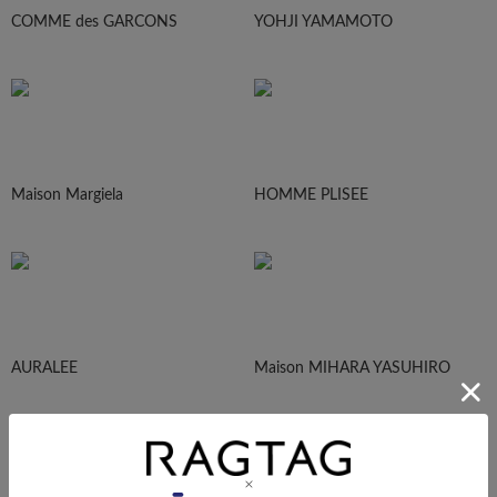
COMME des GARCONS
YOHJI YAMAMOTO
Maison Margiela
HOMME PLISEE
AURALEE
Maison MIHARA YASUHIRO