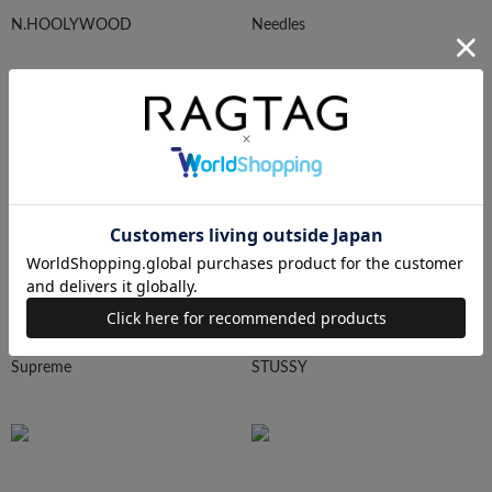
N.HOOLYWOOD
Needles
Ralph Lauren
HUMAN MADE
Supreme
STUSSY