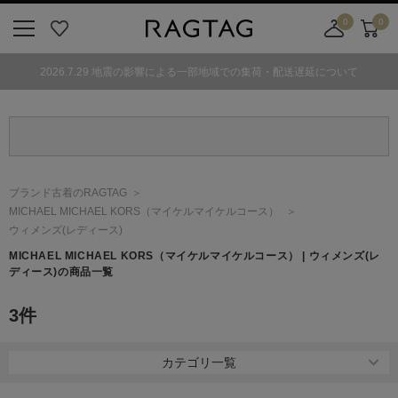
0
0
ニ
お
店
カ
ュ
気
舗
ー
2026.7.29 地震の影響による一部地域での集荷・配送遅延について
ー
に
取
ト
ボ
入
り
タ
り
寄
ン
せ
カ
ー
ブランド古着のRAGTAG
ト
MICHAEL MICHAEL KORS
（マイケルマイケルコース）
ウィメンズ(レディース)
MICHAEL MICHAEL KORS
（マイケルマイケルコース）
| ウィメンズ(レ
ディース)の商品一覧
3
件
カテゴリ一覧