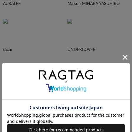
AURALEE
Maison MIHARA YASUHIRO
sacai
UNDERCOVER
N.HOOLYWOOD
Needles