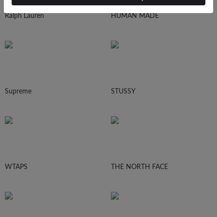
Ralph Lauren
HUMAN MADE
Supreme
STUSSY
WTAPS
THE NORTH FACE