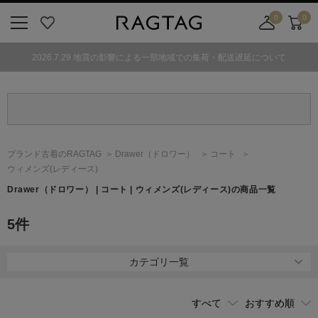
0
0
ニ
お
店
カ
ュ
気
舗
ー
2026.7.29 地震の影響による一部地域での集荷・配送遅延について
ー
に
取
ト
ボ
入
り
タ
り
寄
ン
せ
カ
ー
ブランド古着のRAGTAG
Drawer
（ドロワー）
コート
ト
ウィメンズ(レディース)
Drawer
（ドロワー）
| コート | ウィメンズ(レディース)の商品一覧
5
件
カテゴリ一覧