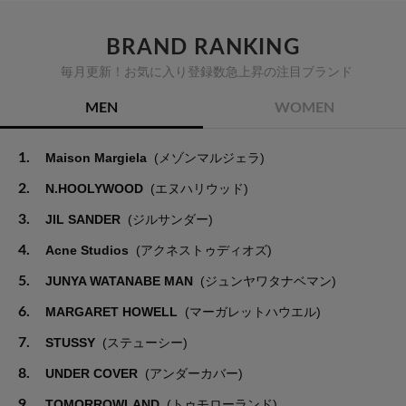
BRAND RANKING
毎月更新！お気に入り登録数急上昇の注目ブランド
MEN
WOMEN
1.
Maison Margiela
(メゾンマルジェラ)
2.
N.HOOLYWOOD
(エヌハリウッド)
3.
JIL SANDER
(ジルサンダー)
4.
Acne Studios
(アクネストゥディオズ)
5.
JUNYA WATANABE MAN
(ジュンヤワタナベマン)
6.
MARGARET HOWELL
(マーガレットハウエル)
7.
STUSSY
(ステューシー)
8.
UNDER COVER
(アンダーカバー)
9.
TOMORROWLAND
(トゥモローランド)