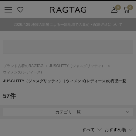
0
0
ニ
お
店
カ
ュ
気
舗
ー
2026.7.29 地震の影響による一部地域での集荷・配送遅延について
ー
に
取
ト
ボ
入
り
タ
り
寄
ン
せ
カ
ー
ブランド古着のRAGTAG
JUSGLITTY
（ジャスグリッティ）
ト
ウィメンズ(レディース)
JUSGLITTY
（ジャスグリッティ）
| ウィメンズ(レディース)の商品一覧
57
件
カテゴリ一覧