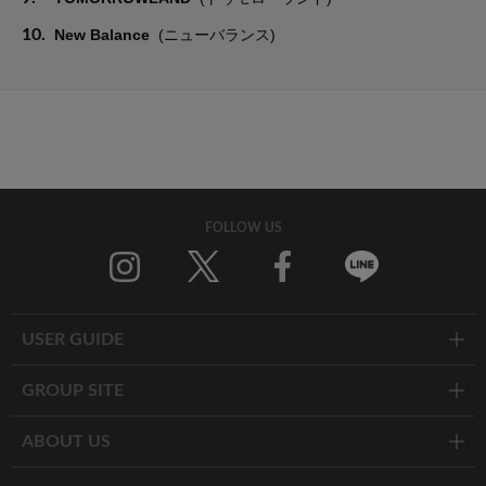
10.
New Balance
(ニューバランス)
FOLLOW US
Twitter
Facebook
Line
USER GUIDE
GROUP SITE
ABOUT US