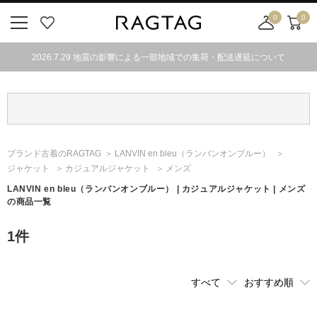
0
0
ニ
お
店
カ
ュ
気
舗
ー
2026.7.29 地震の影響による一部地域での集荷・配送遅延について
ー
に
取
ト
ボ
入
り
タ
り
寄
ン
せ
カ
ー
ブランド古着のRAGTAG
LANVIN en bleu
（ランバンオンブルー）
ト
ジャケット
カジュアルジャケット
メンズ
LANVIN en bleu
（ランバンオンブルー）
| カジュアルジャケット | メンズ
の商品一覧
1
件