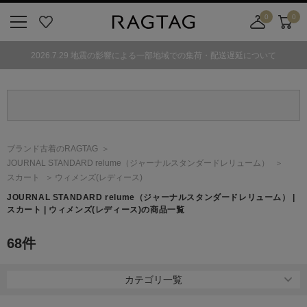
0
0
ニ
お
店
カ
ュ
気
舗
ー
2026.7.29 地震の影響による一部地域での集荷・配送遅延について
ー
に
取
ト
ボ
入
り
タ
り
寄
ン
せ
カ
ー
ブランド古着のRAGTAG
ト
JOURNAL STANDARD relume
（ジャーナルスタンダードレリューム）
スカート
ウィメンズ(レディース)
JOURNAL STANDARD relume
（ジャーナルスタンダードレリューム）
|
スカート | ウィメンズ(レディース)の商品一覧
68
件
カテゴリ一覧