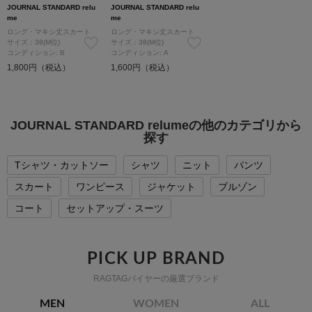
JOURNAL STANDARD relu
JOURNAL STANDARD relu
me
me
ロング・マキシ丈スカート
ロング・マキシ丈スカート
サイズ：38(M位)
サイズ：38(M位)
コンディション: B
コンディション: A
1,800円（税込）
1,600円（税込）
JOURNAL STANDARD relumeの他のカテゴリから
探す
Tシャツ・カットソー
シャツ
ニット
パンツ
スカート
ワンピース
ジャケット
ブルゾン
コート
セットアップ・スーツ
PICK UP BRAND
RAGTAGバイヤーの厳選ブランド
MEN
WOMEN
ALL