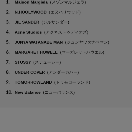
1.
Maison Margiela
(メゾンマルジェラ)
2.
N.HOOLYWOOD
(エヌハリウッド)
3.
JIL SANDER
(ジルサンダー)
4.
Acne Studios
(アクネストゥディオズ)
5.
JUNYA WATANABE MAN
(ジュンヤワタナベマン)
6.
MARGARET HOWELL
(マーガレットハウエル)
7.
STUSSY
(ステューシー)
8.
UNDER COVER
(アンダーカバー)
9.
TOMORROWLAND
(トゥモローランド)
10.
New Balance
(ニューバランス)