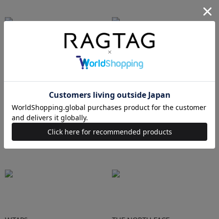
Ralph Lauren
HUMAN MADE
Supreme
STUSSY