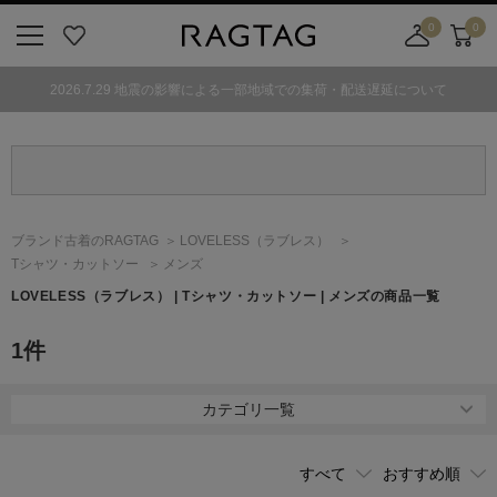
0
0
ニ
お
店
カ
ュ
気
舗
ー
2026.7.29 地震の影響による一部地域での集荷・配送遅延について
ー
に
取
ト
ボ
入
り
タ
り
寄
ン
せ
カ
ー
ブランド古着のRAGTAG
LOVELESS
（ラブレス）
ト
Tシャツ・カットソー
メンズ
LOVELESS
（ラブレス）
| Tシャツ・カットソー | メンズの商品一覧
1
件
カテゴリ一覧