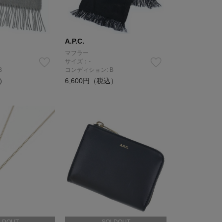
A.P.C.
マフラー
サイズ：-
B
コンディション: B
込）
6,600円（税込）