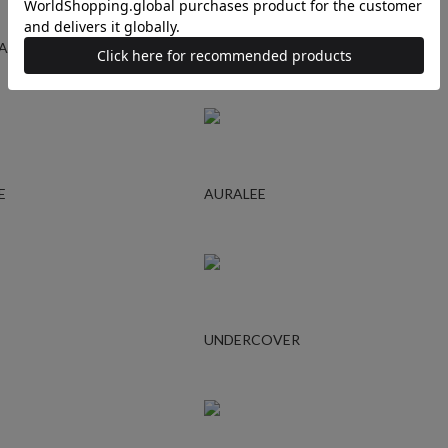
GARCONS
YOHJI YAMAMOTO
E
AURALEE
UNDERCOVER