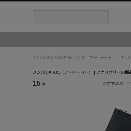
ブランド古着のRAGTAG
A.P.C.
（アーペーセー）
アク
メンズ |
A.P.C.
（アーペーセー）
| アクセサリーの商
15
おすすめ順
件