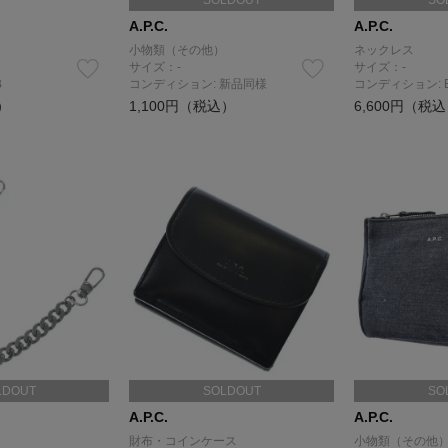
SOLDOUT
SO
A.P.C.
A.P.C.
小物類（その他）
ネックレス
サイズ：-
サイズ：-
B
コンディション: 新品同様
コンディション: 
）
1,100円（税込）
6,600円（税
LDOUT
SOLDOUT
SO
A.P.C.
A.P.C.
財布・コインケース
小物類（その他