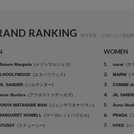
RAND RANKING
毎月更新！お気に入り登録
N
WOMEN
1.
Maison Margiela
(メゾンマルジェラ)
sacai
(サ
2.
N.HOOLYWOOD
(エヌハリウッド)
MARNI
(
3.
JIL SANDER
(ジルサンダー)
COMME d
4.
Acne Studios
(アクネストゥディオズ)
JIL SAND
5.
JUNYA WATANABE MAN
(ジュンヤワタナベマン)
Acne Stu
6.
MARGARET HOWELL
(マーガレットハウエル)
PRADA
(
7.
STUSSY
(ステューシー)
HYKE
(ハ