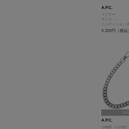
A.P.C.
マフラー
サイズ：-
コンディション: 
3,300円（税込
SO
A.P.C.
小物類（その他）