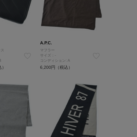
A.P.C.
ース
マフラー
サイズ：-
B
コンディション: A
込）
6,200円（税込）