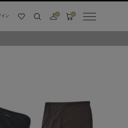
0
0
グイン
お
検
店
カ
メニュ
気
索
舗
ー
ーボタ
に
ビ
取
ト
ン
入
ル
り
り
ダ
寄
ー
せ
ボ
カ
タ
ー
ン
ト