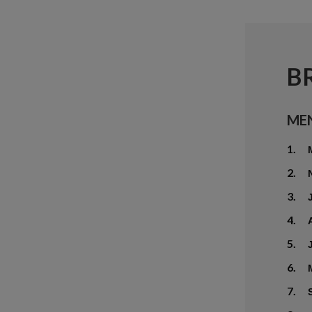
B
ME
1.
2.
3.
4.
5.
6.
7.