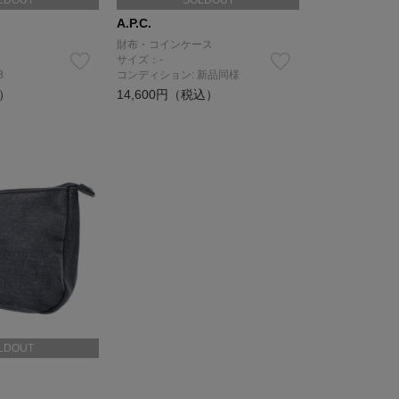
LDOUT
SOLDOUT
A.P.C.
財布・コインケース
サイズ：-
B
コンディション: 新品同様
込）
14,600円（税込）
LDOUT
）