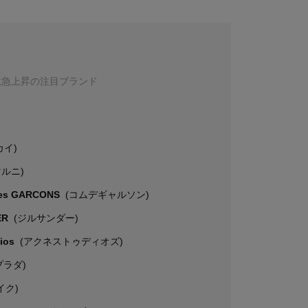
数急上昇の注目ブランド
カイ)
マルニ)
es GARCONS
(コムデギャルソン)
ER
(ジルサンダー)
dios
(アクネストゥディオズ)
プラダ)
イク)