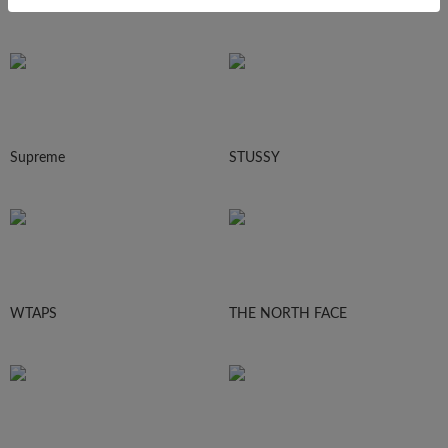
Ralph Lauren
HUMAN MADE
Supreme
STUSSY
WTAPS
THE NORTH FACE