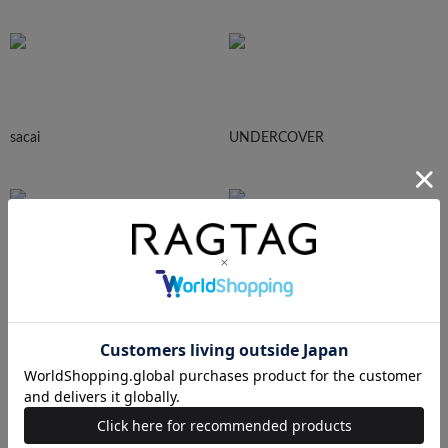
sacai
UNDERCOVER
N.HOOLYWOOD
Needles