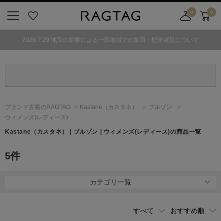
0
0
ニ
お
店
カ
ュ
気
舗
ー
2026.7.29 地震の影響による一部地域での集荷・配送遅延について
ー
に
取
ト
ボ
入
り
タ
り
寄
ン
せ
カ
ー
ブランド古着のRAGTAG
Kastane
（カスタネ）
ブルゾン
ト
ウィメンズ(レディース)
Kastane
（カスタネ）
| ブルゾン | ウィメンズ(レディース)の商品一覧
5
件
カテゴリ一覧