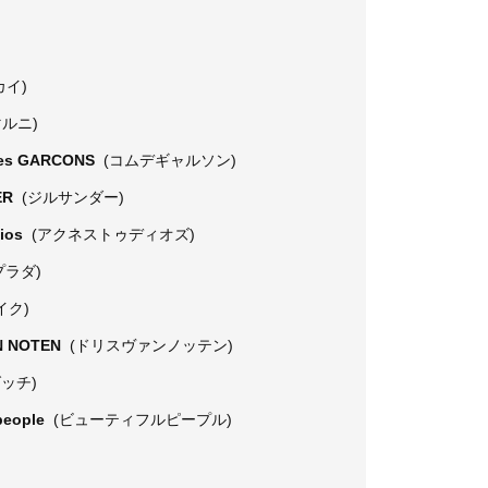
カイ)
マルニ)
es GARCONS
(コムデギャルソン)
ER
(ジルサンダー)
dios
(アクネストゥディオズ)
プラダ)
イク)
N NOTEN
(ドリスヴァンノッテン)
グッチ)
 people
(ビューティフルピープル)