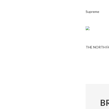
Supreme
THE NORTH F
B