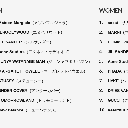
N
WOMEN
1.
Maison Margiela
(メゾンマルジェラ)
sacai
(サ
2.
N.HOOLYWOOD
(エヌハリウッド)
MARNI
(
3.
JIL SANDER
(ジルサンダー)
COMME d
4.
Acne Studios
(アクネストゥディオズ)
JIL SAND
5.
JUNYA WATANABE MAN
(ジュンヤワタナベマン)
Acne Stu
6.
MARGARET HOWELL
(マーガレットハウエル)
PRADA
(
7.
STUSSY
(ステューシー)
HYKE
(ハ
8.
UNDER COVER
(アンダーカバー)
DRIES VA
9.
TOMORROWLAND
(トゥモローランド)
GUCCI
(
10.
New Balance
(ニューバランス)
beautiful