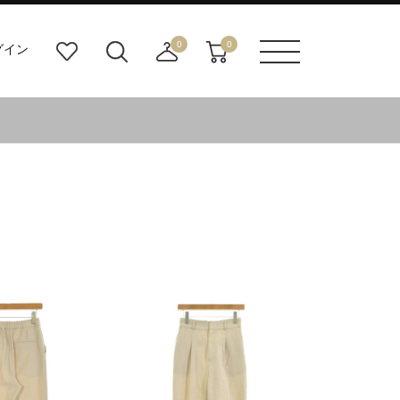
0
0
グイン
お
検
店
カ
メニュ
気
索
舗
ー
ーボタ
に
ビ
取
ト
ン
入
ル
り
り
ダ
寄
ー
せ
ボ
カ
タ
ー
ン
ト