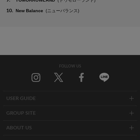
9.
TOMORROWLAND
(トゥモローランド)
10.
New Balance
(ニューバランス)
FOLLOW US
Twitter
Facebook
Line
USER GUIDE
GROUP SITE
ABOUT US