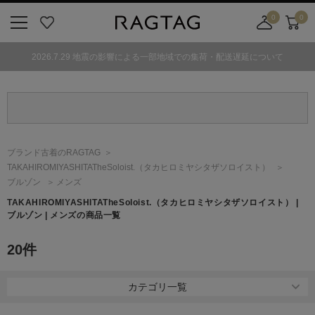
0
0
ニ
お
店
カ
ュ
気
舗
ー
2026.7.29 地震の影響による一部地域での集荷・配送遅延について
ー
に
取
ト
ボ
入
り
タ
り
寄
ン
せ
カ
ー
ブランド古着のRAGTAG
ト
TAKAHIROMIYASHITATheSoloist.
（タカヒロミヤシタザソロイスト）
ブルゾン
メンズ
TAKAHIROMIYASHITATheSoloist.
（タカヒロミヤシタザソロイスト）
|
ブルゾン | メンズの商品一覧
20
件
カテゴリ一覧