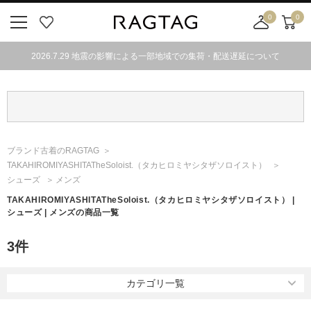
0
0
ニ
お
店
カ
ュ
気
舗
ー
2026.7.29 地震の影響による一部地域での集荷・配送遅延について
ー
に
取
ト
ボ
入
り
タ
り
寄
ン
せ
カ
ー
ブランド古着のRAGTAG
ト
TAKAHIROMIYASHITATheSoloist.
（タカヒロミヤシタザソロイスト）
シューズ
メンズ
TAKAHIROMIYASHITATheSoloist.
（タカヒロミヤシタザソロイスト）
|
シューズ | メンズの商品一覧
3
件
カテゴリ一覧