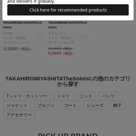
SOLDOUT
SOLDOUT
TAKAHIROMIYASHITATheS
TAKAHIROMIYASHITATheS
oloist.
oloist.
その他
デニムパンツ
サイズ：46(M位)
サイズ：28(S位)
コンディション: A
コンディション: B
15,200円（税込）
18,400円（税込）
9,200
円（税込）
TAKAHIROMIYASHITATheSoloist.の他のカテゴリ
から探す
Tシャツ・カットソー
シャツ
ニット
パンツ
ジャケット
ブルゾン
コート
シューズ
帽子
アクセサリー