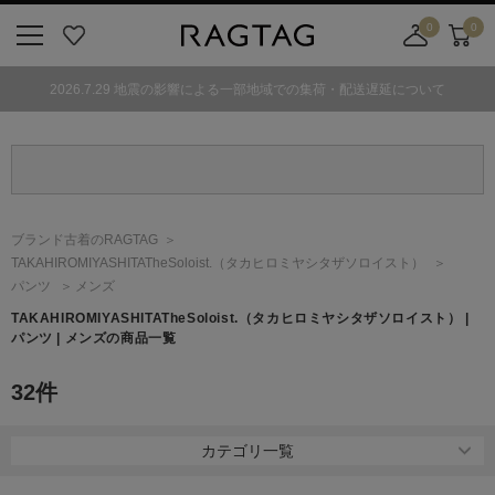
0
0
ニ
お
店
カ
ュ
気
舗
ー
2026.7.29 地震の影響による一部地域での集荷・配送遅延について
ー
に
取
ト
ボ
入
り
タ
り
寄
ン
せ
カ
ー
ブランド古着のRAGTAG
ト
TAKAHIROMIYASHITATheSoloist.
（タカヒロミヤシタザソロイスト）
パンツ
メンズ
TAKAHIROMIYASHITATheSoloist.
（タカヒロミヤシタザソロイスト）
|
パンツ | メンズの商品一覧
32
件
カテゴリ一覧