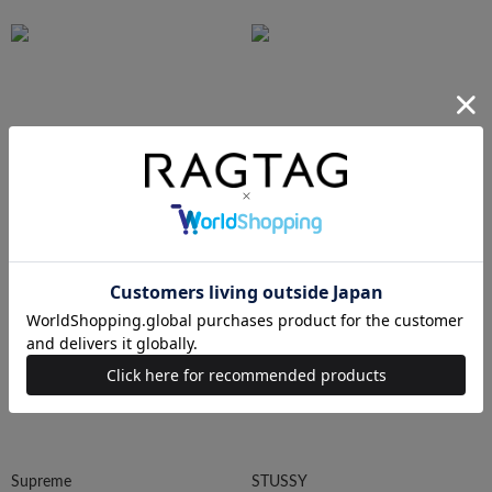
N.HOOLYWOOD
Needles
Ralph Lauren
HUMAN MADE
Supreme
STUSSY