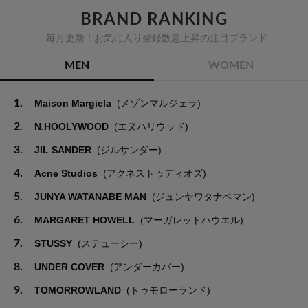
BRAND RANKING
毎月更新！お気に入り登録数急上昇の注目ブランド
MEN
WOMEN
1.
Maison Margiela
(メゾンマルジェラ)
2.
N.HOOLYWOOD
(エヌハリウッド)
3.
JIL SANDER
(ジルサンダー)
4.
Acne Studios
(アクネストゥディオズ)
5.
JUNYA WATANABE MAN
(ジュンヤワタナベマン)
6.
MARGARET HOWELL
(マーガレットハウエル)
7.
STUSSY
(ステューシー)
8.
UNDER COVER
(アンダーカバー)
9.
TOMORROWLAND
(トゥモローランド)