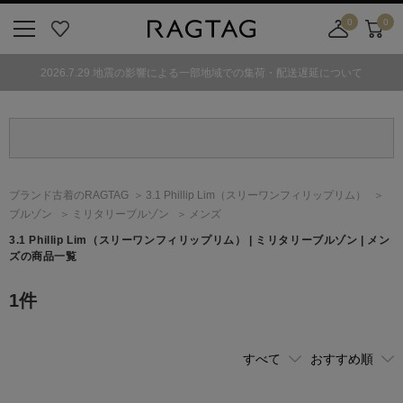
0
0
ニ
お
店
カ
ュ
気
舗
ー
2026.7.29 地震の影響による一部地域での集荷・配送遅延について
ー
に
取
ト
ボ
入
り
タ
り
寄
ン
せ
カ
ー
ブランド古着のRAGTAG
3.1 Phillip Lim
（スリーワンフィリップリム）
ト
ブルゾン
ミリタリーブルゾン
メンズ
3.1 Phillip Lim
（スリーワンフィリップリム）
| ミリタリーブルゾン | メン
ズの商品一覧
1
件