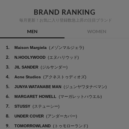
BRAND RANKING
毎月更新！お気に入り登録数急上昇の注目ブランド
MEN
WOMEN
1.
Maison Margiela
(メゾンマルジェラ)
2.
N.HOOLYWOOD
(エヌハリウッド)
3.
JIL SANDER
(ジルサンダー)
4.
Acne Studios
(アクネストゥディオズ)
5.
JUNYA WATANABE MAN
(ジュンヤワタナベマン)
6.
MARGARET HOWELL
(マーガレットハウエル)
7.
STUSSY
(ステューシー)
8.
UNDER COVER
(アンダーカバー)
9.
TOMORROWLAND
(トゥモローランド)