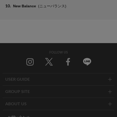
10.
New Balance
(ニューバランス)
FOLLOW US
Twitter
Facebook
Line
USER GUIDE
GROUP SITE
ABOUT US