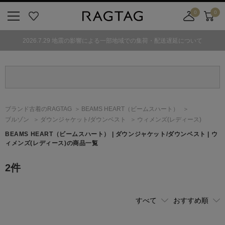
0
0
ニ
お
店
カ
ュ
気
舗
ー
2026.7.29 地震の影響による一部地域での集荷・配送遅延について
ー
に
取
ト
ボ
入
り
タ
り
寄
ン
せ
カ
ー
ブランド古着のRAGTAG
BEAMS HEART
（ビームスハート）
ト
ブルゾン
ダウンジャケット/ダウンベスト
ウィメンズ(レディース)
BEAMS HEART
（ビームスハート）
| ダウンジャケット/ダウンベスト | ウ
ィメンズ(レディース)の商品一覧
2
件