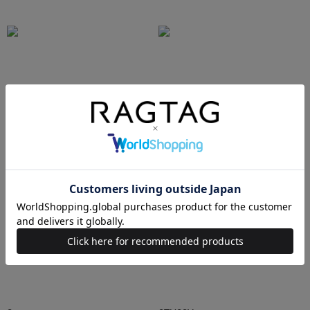
N.HOOLYWOOD
Needles
Ralph Lauren
HUMAN MADE