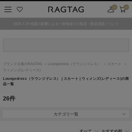
0
0
ニ
お
店
カ
ュ
気
舗
ー
2026.7.29 地震の影響による一部地域での集荷・配送遅延について
ー
に
取
ト
ボ
入
り
タ
り
寄
ン
せ
カ
ー
ブランド古着のRAGTAG
Loungedress
（ラウンジドレス）
スカート
ト
ウィメンズ(レディース)
Loungedress
（ラウンジドレス）
| スカート | ウィメンズ(レディース)の商
品一覧
26
件
カテゴリ一覧