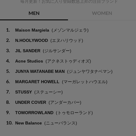
毎月更新！お気に入り登録数急上昇の注目ブランド
MEN
WOMEN
1.
Maison Margiela
(メゾンマルジェラ)
2.
N.HOOLYWOOD
(エヌハリウッド)
3.
JIL SANDER
(ジルサンダー)
4.
Acne Studios
(アクネストゥディオズ)
5.
JUNYA WATANABE MAN
(ジュンヤワタナベマン)
6.
MARGARET HOWELL
(マーガレットハウエル)
7.
STUSSY
(ステューシー)
8.
UNDER COVER
(アンダーカバー)
9.
TOMORROWLAND
(トゥモローランド)
10.
New Balance
(ニューバランス)