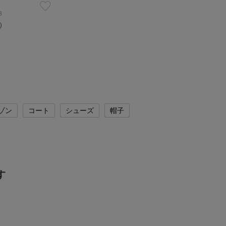
B
込）
ゾン
コート
シューズ
帽子
す