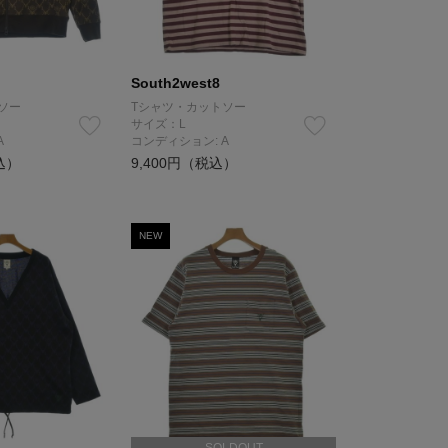
South2west8
ソー
Tシャツ・カットソー
サイズ：L
A
コンディション: A
込）
9,400円（税込）
NEW