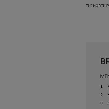
THE NORTH F
B
ME
1.
2.
3.