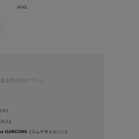
NIKE
数急上昇の注目ブランド
カイ)
マルニ)
es GARCONS
(コムデギャルソン)