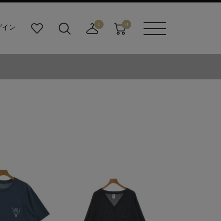
0
0
グイン
お
検
店
カ
メニュ
気
索
舗
ー
ーボタ
に
ビ
取
ト
ン
入
ル
り
り
ダ
寄
ー
せ
ボ
カ
タ
ー
ン
ト