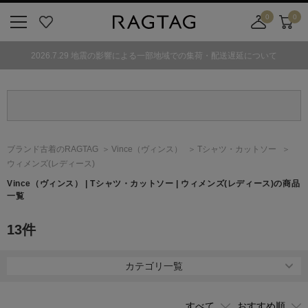
0
0
ニ
お
店
カ
ュ
気
舗
ー
2026.7.29 地震の影響による一部地域での集荷・配送遅延について
ー
に
取
ト
ボ
入
り
タ
り
寄
ン
せ
カ
ー
ブランド古着のRAGTAG
Vince
（ヴィンス）
Tシャツ・カットソー
ト
ウィメンズ(レディース)
Vince
（ヴィンス）
| Tシャツ・カットソー | ウィメンズ(レディース)の商品
一覧
13
件
カテゴリ一覧