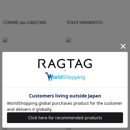
COMME des GARCONS
YOHJI YAMAMOTO
Maison Margiela
HOMME PLISEE
AURALEE
Maison MIHARA YASUHIRO