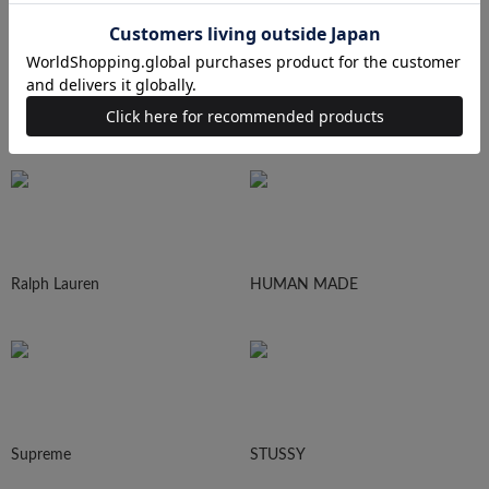
N.HOOLYWOOD
Needles
Ralph Lauren
HUMAN MADE
Supreme
STUSSY