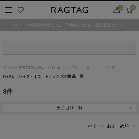
0
0
ニ
お
店
カ
ュ
気
舗
ー
2026.7.29 地震の影響による一部地域での集荷・配送遅延について
ー
に
取
ト
ボ
入
り
タ
り
寄
ン
せ
カ
ー
ブランド古着のRAGTAG
HYKE
（ハイク）
コート
メンズ
ト
HYKE
（ハイク）
| コート | メンズの商品一覧
8
件
カテゴリ一覧