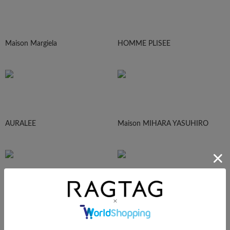
Maison Margiela
HOMME PLISEE
AURALEE
Maison MIHARA YASUHIRO
sacai
UNDERCOVER