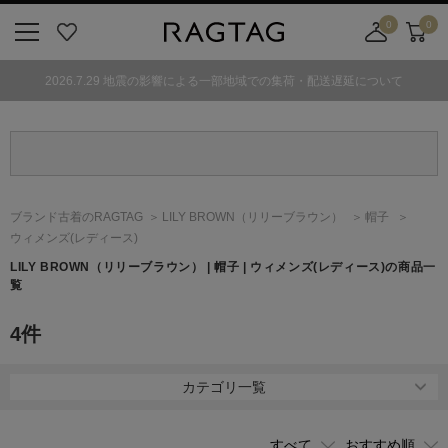
0
0
ニ
お
店
カ
ュ
気
舗
ー
2026.7.29 地震の影響による一部地域での集荷・配送遅延について
ー
に
取
ト
ボ
入
り
タ
り
寄
ン
せ
カ
ー
ブランド古着のRAGTAG
LILY BROWN
（リリーブラウン）
帽子
ト
ウィメンズ(レディース)
LILY BROWN
（リリーブラウン）
| 帽子 | ウィメンズ(レディース)の商品一
覧
4
件
カテゴリ一覧