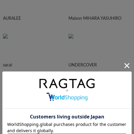
AURALEE
Maison MIHARA YASUHIRO
sacai
UNDERCOVER
N.HOOLYWOOD
Needles