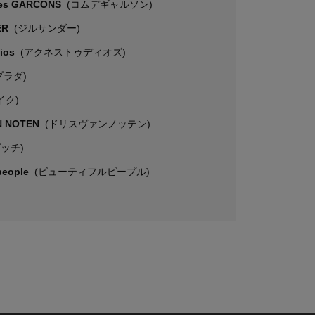
es GARCONS
(コムデギャルソン)
ER
(ジルサンダー)
dios
(アクネストゥディオズ)
プラダ)
イク)
N NOTEN
(ドリスヴァンノッテン)
グッチ)
 people
(ビューティフルピープル)