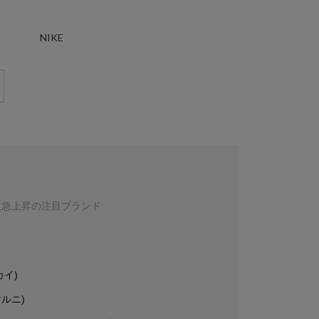
NIKE
数急上昇の注目ブランド
カイ)
マルニ)