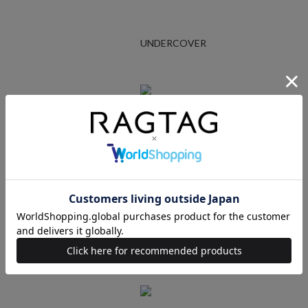
UNDERCOVER
Ralph Lauren
STUSSY