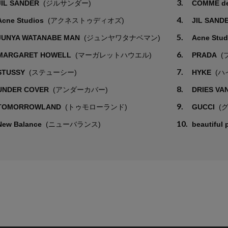
3.
JIL SANDER
(ジルサンダー)
COMME d
4.
Acne Studios
(アクネストゥディオズ)
JIL SAND
5.
JUNYA WATANABE MAN
(ジュンヤワタナベマン)
Acne Stu
6.
MARGARET HOWELL
(マーガレットハウエル)
PRADA
(
7.
STUSSY
(ステューシー)
HYKE
(ハ
8.
UNDER COVER
(アンダーカバー)
DRIES VA
9.
TOMORROWLAND
(トゥモローランド)
GUCCI
(
10.
New Balance
(ニューバランス)
beautiful