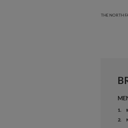
THE NORTH F
B
ME
1.
2.