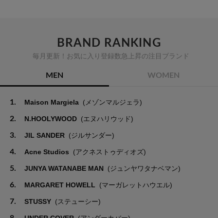
BRAND RANKING
毎月更新！お気に入り登録数急上昇の注目ブランド
MEN
WOMEN
1.
Maison Margiela
(メゾンマルジェラ)
2.
N.HOOLYWOOD
(エヌハリウッド)
3.
JIL SANDER
(ジルサンダー)
4.
Acne Studios
(アクネストゥディオズ)
5.
JUNYA WATANABE MAN
(ジュンヤワタナベマン)
6.
MARGARET HOWELL
(マーガレットハウエル)
7.
STUSSY
(ステューシー)
8.
UNDER COVER
(アンダーカバー)