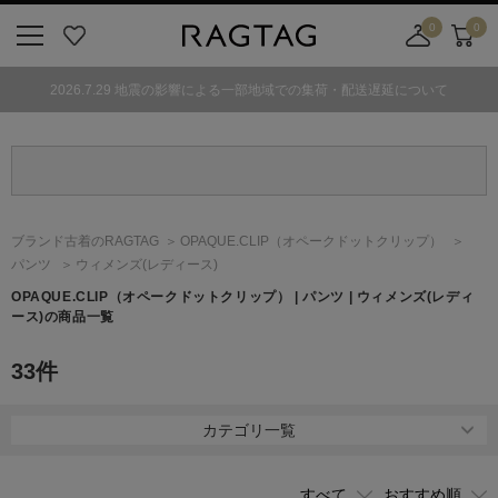
0
0
ニ
お
店
カ
ュ
気
舗
ー
2026.7.29 地震の影響による一部地域での集荷・配送遅延について
ー
に
取
ト
ボ
入
り
タ
り
寄
ン
せ
カ
ー
ブランド古着のRAGTAG
OPAQUE.CLIP
（オペークドットクリップ）
ト
パンツ
ウィメンズ(レディース)
OPAQUE.CLIP
（オペークドットクリップ）
| パンツ | ウィメンズ(レディ
ース)の商品一覧
33
件
カテゴリ一覧