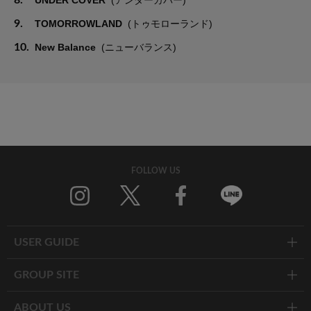
9.
TOMORROWLAND
(トゥモローランド)
10.
New Balance
(ニューバランス)
FOLLOW US
Twitter
Facebook
Line
USER GUIDE
GROUP SITE
ABOUT US