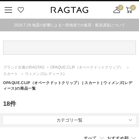
0
0
ニ
お
店
カ
ュ
気
舗
ー
2026.7.29 地震の影響による一部地域での集荷・配送遅延について
ー
に
取
ト
ボ
入
り
タ
り
寄
ン
せ
カ
ー
ブランド古着のRAGTAG
OPAQUE.CLIP
（オペークドットクリップ）
ト
スカート
ウィメンズ(レディース)
OPAQUE.CLIP
（オペークドットクリップ）
| スカート | ウィメンズ(レデ
ィース)の商品一覧
18
件
カテゴリ一覧