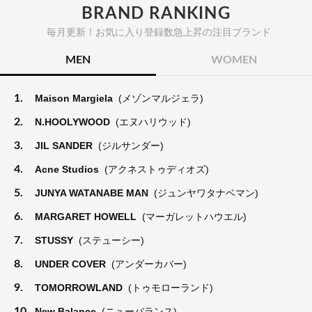
BRAND RANKING
毎月更新！お気に入り登録数急上昇の注目ブランド
MEN
WOMEN
1.
Maison Margiela
(メゾンマルジェラ)
2.
N.HOOLYWOOD
(エヌハリウッド)
3.
JIL SANDER
(ジルサンダー)
4.
Acne Studios
(アクネストゥディオズ)
5.
JUNYA WATANABE MAN
(ジュンヤワタナベマン)
6.
MARGARET HOWELL
(マーガレットハウエル)
7.
STUSSY
(ステューシー)
8.
UNDER COVER
(アンダーカバー)
9.
TOMORROWLAND
(トゥモローランド)
10.
New Balance
(ニューバランス)