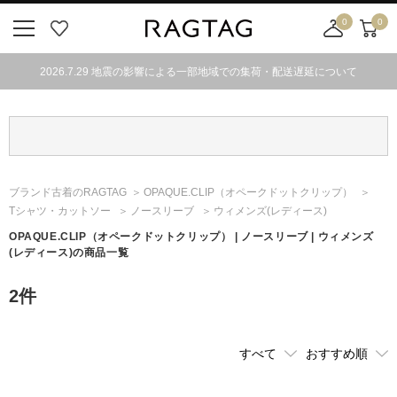
0
0
ニ
お
店
カ
ュ
気
舗
ー
2026.7.29 地震の影響による一部地域での集荷・配送遅延について
ー
に
取
ト
ボ
入
り
タ
り
寄
ン
せ
カ
ー
ブランド古着のRAGTAG
OPAQUE.CLIP
（オペークドットクリップ）
ト
Tシャツ・カットソー
ノースリーブ
ウィメンズ(レディース)
OPAQUE.CLIP
（オペークドットクリップ）
| ノースリーブ | ウィメンズ
(レディース)の商品一覧
2
件