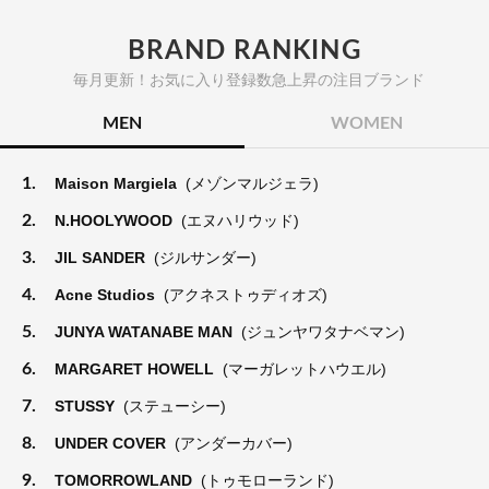
BRAND RANKING
毎月更新！お気に入り登録数急上昇の注目ブランド
MEN
WOMEN
1.
Maison Margiela
(メゾンマルジェラ)
2.
N.HOOLYWOOD
(エヌハリウッド)
3.
JIL SANDER
(ジルサンダー)
4.
Acne Studios
(アクネストゥディオズ)
5.
JUNYA WATANABE MAN
(ジュンヤワタナベマン)
6.
MARGARET HOWELL
(マーガレットハウエル)
7.
STUSSY
(ステューシー)
8.
UNDER COVER
(アンダーカバー)
9.
TOMORROWLAND
(トゥモローランド)