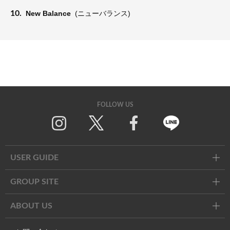
10.
New Balance
(ニューバランス)
FOLLOW US
Twitter
Facebook
Line
USER GUIDE
GROUP SITE
ABOUT US