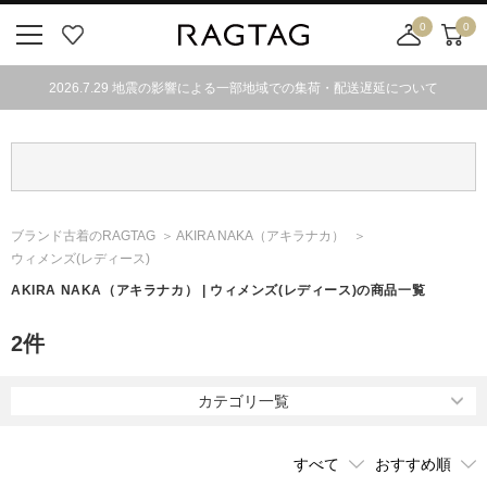
0
0
ニ
お
店
カ
ュ
気
舗
ー
2026.7.29 地震の影響による一部地域での集荷・配送遅延について
ー
に
取
ト
ボ
入
り
タ
り
寄
ン
せ
カ
ー
ブランド古着のRAGTAG
AKIRA NAKA
（アキラナカ）
ト
ウィメンズ(レディース)
AKIRA NAKA
（アキラナカ）
| ウィメンズ(レディース)の商品一覧
2
件
カテゴリ一覧