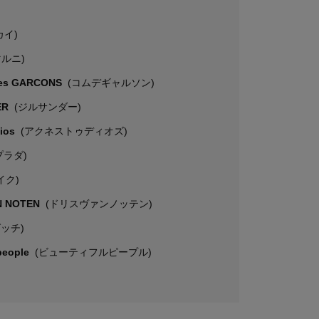
カイ)
マルニ)
es GARCONS
(コムデギャルソン)
ER
(ジルサンダー)
dios
(アクネストゥディオズ)
プラダ)
イク)
N NOTEN
(ドリスヴァンノッテン)
グッチ)
 people
(ビューティフルピープル)