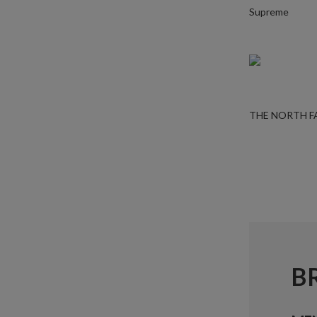
Supreme
THE NORTH F
B