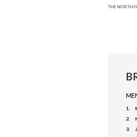
THE NORTH F
B
ME
1.
2.
3.