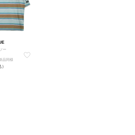
UE
ソー
 新品同様
込）