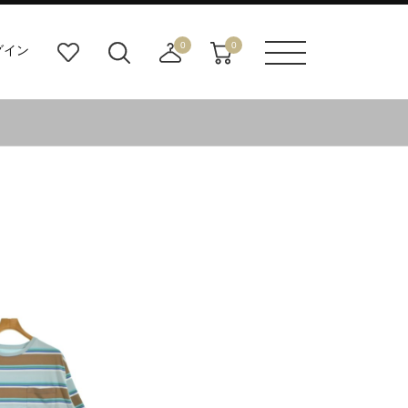
0
0
グイン
お
検
店
カ
メニュ
気
索
舗
ー
ーボタ
に
ビ
取
ト
ン
入
ル
り
り
ダ
寄
ー
せ
ボ
カ
タ
ー
ン
ト