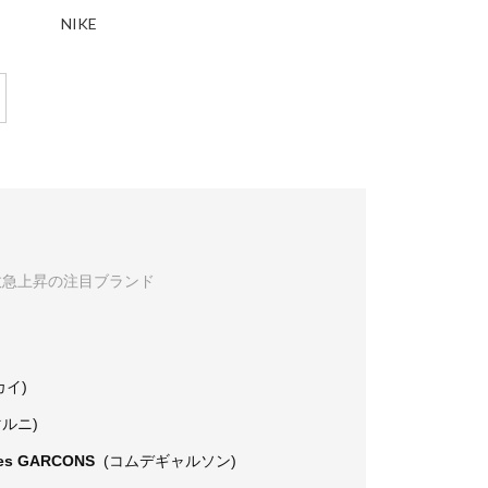
NIKE
数急上昇の注目ブランド
カイ)
マルニ)
es GARCONS
(コムデギャルソン)