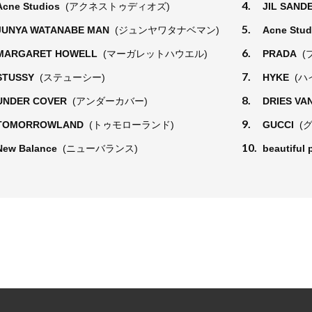
4.
Acne Studios
(アクネストゥディオズ)
JIL SAND
5.
JUNYA WATANABE MAN
(ジュンヤワタナベマン)
Acne Stu
6.
MARGARET HOWELL
(マーガレットハウエル)
PRADA
(
7.
STUSSY
(ステューシー)
HYKE
(ハ
8.
UNDER COVER
(アンダーカバー)
DRIES VA
9.
TOMORROWLAND
(トゥモローランド)
GUCCI
(
10.
New Balance
(ニューバランス)
beautiful