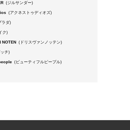
ER
(ジルサンダー)
dios
(アクネストゥディオズ)
プラダ)
イク)
N NOTEN
(ドリスヴァンノッテン)
グッチ)
 people
(ビューティフルピープル)