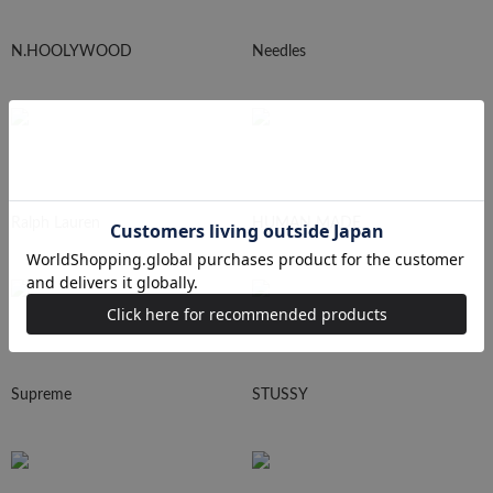
N.HOOLYWOOD
Needles
Ralph Lauren
HUMAN MADE
Supreme
STUSSY