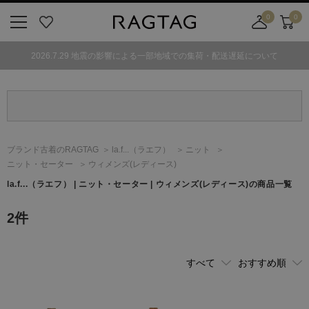
0
0
ニ
お
店
カ
ュ
気
舗
ー
2026.7.29 地震の影響による一部地域での集荷・配送遅延について
ー
に
取
ト
ボ
入
り
タ
り
寄
ン
せ
カ
ー
ブランド古着のRAGTAG
la.f...
（ラエフ）
ニット
ト
ニット・セーター
ウィメンズ(レディース)
la.f...
（ラエフ）
| ニット・セーター | ウィメンズ(レディース)の商品一覧
2
件