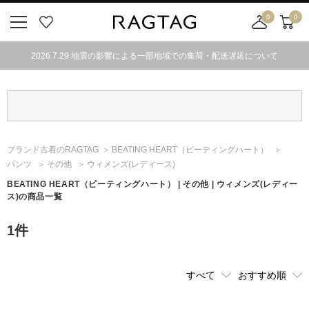
0
0
ニ
お
店
カ
ュ
気
舗
ー
2026.7.29 地震の影響による一部地域での集荷・配送遅延について
ー
に
取
ト
ボ
入
り
タ
り
寄
ン
せ
カ
ー
ブランド古着のRAGTAG
BEATING HEART
（ビーティングハート）
ト
パンツ
その他
ウィメンズ(レディース)
BEATING HEART
（ビーティングハート）
| その他 | ウィメンズ(レディー
ス)の商品一覧
1
件