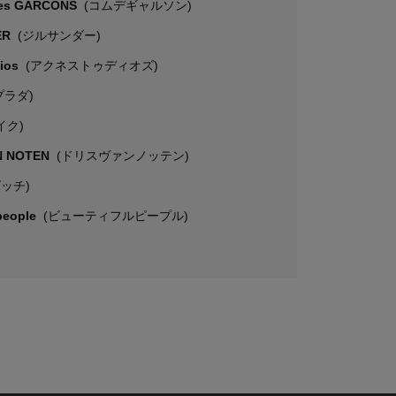
es GARCONS
(コムデギャルソン)
ER
(ジルサンダー)
dios
(アクネストゥディオズ)
プラダ)
イク)
N NOTEN
(ドリスヴァンノッテン)
グッチ)
 people
(ビューティフルピープル)