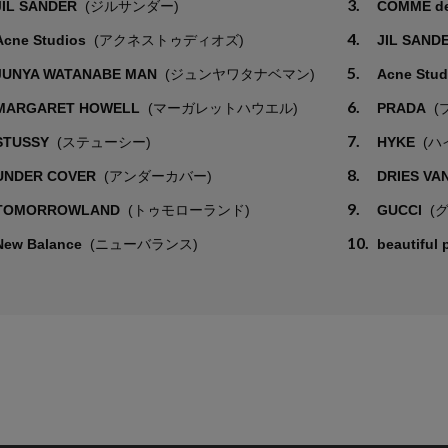
3.
JIL SANDER
(ジルサンダー)
COMME d
4.
Acne Studios
(アクネストゥディオズ)
JIL SAND
5.
JUNYA WATANABE MAN
(ジュンヤワタナベマン)
Acne Stu
6.
MARGARET HOWELL
(マーガレットハウエル)
PRADA
(
7.
STUSSY
(ステューシー)
HYKE
(ハ
8.
UNDER COVER
(アンダーカバー)
DRIES VA
9.
TOMORROWLAND
(トゥモローランド)
GUCCI
(
10.
New Balance
(ニューバランス)
beautiful