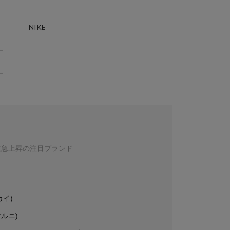
NIKE
数急上昇の注目ブランド
カイ)
マルニ)