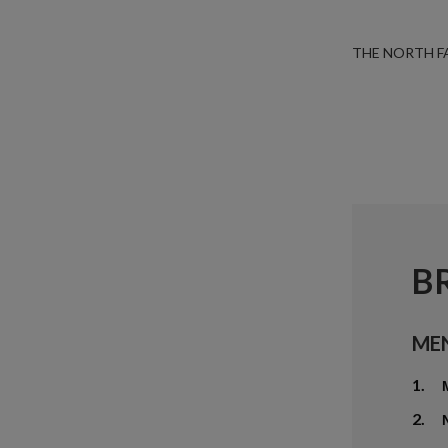
THE NORTH F
B
ME
1.
2.