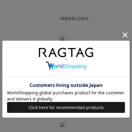
UNDERCOVER
Ralph Lauren
STUSSY